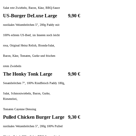
Salat rote Zwiebeln, Bacon, Käse, BBQ-Sauce
US-Burger DeLuxe Large
9,90 €
rustikales Weizenbrötchen 5″, 200g Paddy mit
100% echtem US-Beef, im Inneren noch leicht
rosa, Original Heinz Relish, Bionda-Salat,
Bacon, Käse, Tomaten, Gurke und frischen
roten Zwiebeln
The Honky Tonk Large
9,90 €
Sesambrötchen 7″, 100% Rindfleisch Paddy 180g,
Salat, Schmorzwiebeln, Bacon, Gurke,
Riesenrösti,
Tomaten Cayenne Dressing
Pulled Chicken Burger Large
9,30 €
rustikales Weizenbrötchen 5″, 200g 100% Pulled