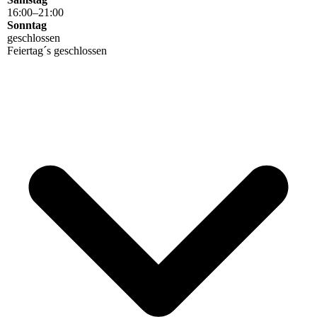
16
:
00
–
21
:
00
Sonntag
geschlossen
Feiertag´s geschlossen