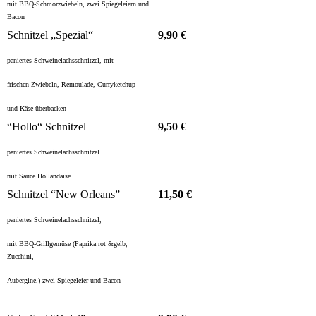
mit BBQ-Schmorzwiebeln, zwei Spiegeleiern und
Bacon
Schnitzel „Spezial“
9,90 €
paniertes Schweinelachsschnitzel, mit
frischen Zwiebeln, Remoulade, Curryketchup
und Käse überbacken
“Hollo“ Schnitzel
9,50 €
paniertes Schweinelachsschnitzel
mit Sauce Hollandaise
Schnitzel “New Orleans”
11,50 €
paniertes Schweinelachsschnitzel,
mit BBQ-Grillgemüse (Paprika rot &gelb,
Zucchini,
Aubergine,) zwei Spiegeleier und Bacon