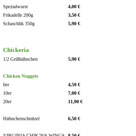
Spezialwurst
4,00 €
Frikadelle 200g
3,50 €
Schaschlik 350g
5,90 €
Chick
eria
1/2 Grillhähnchen
5,90 €
Chicken Nuggets
6er
4,50 €
10er
7,00 €
20er
11,90 €
Hähnchenschnitzel
6,50 €
VIRGINIA CHIK’N® WINGS
8,50 €