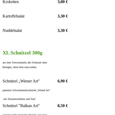
Kroketten
3,00 €
Kartoffelsalat
3,30 €
Nuddelsalat
3,30 €
XL Schnitzel 300g
aus dem Schweinelachs alle Schnitzel ohne
Beilagen, diese bitte extra ordern
Schnitzel „Wiener Art"
6,90 €
paniertes Schweinelachsschnitzel „Wiener Art“
mit Zitronenscheiben und Senf
Schnitzel "Balkan Art"
8,50 €
paniertes Schweinelachsschnitzel, mit einer