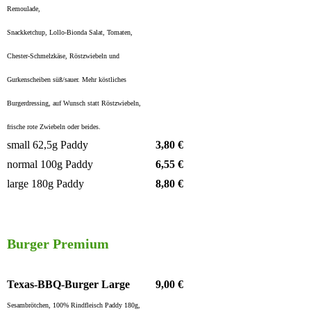
Remoulade,
Snackketchup, Lollo-Bionda Salat, Tomaten,
Chester-Schmelzkäse, Röstzwiebeln und
Gurkenscheiben süß/sauer. Mehr köstliches
Burgerdressing, auf Wunsch statt Röstzwiebeln,
frische rote Zwiebeln oder beides.
small 62,5g Paddy
3,80 €
normal 100g Paddy
6,55 €
large 180g Paddy
8,80 €
Burger Premium
Texas-BBQ-Burger Large
9,00 €
Sesambrötchen, 100% Rindfleisch Paddy 180g,