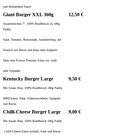
und Hollandaise Sauce
Giant Burger XXL 360g
12,50 €
Sesambrötchen 7″, 100% Rindfleisch 2x 180g
Paddy,
Salat, Tomaten, Remoulade, Snackketchup, auf
Wunsch mit Bacon und Käse ohne Aufpreis!
Dazu eine Portion Pommes Frites rot, weiß
oder Schranke.
Kentucky Burger Large
9,50 €
Mit Sesam Bun, 100% Rindfleisch 180g Paddy,
BBQ-Sauce, Salat, Schmorzwiebeln, Spiegelei
und Bacon
Chilli-Cheese Burger Large
9,00 €
Mit Sesam Bun, 100% Rindfleisch 180g Paddy
Chilli-Cheese-Sauce (scharf), Salat und Bacon