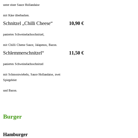
unter einer Sauce Hollandaise
mit Käse überbacken.
Schnitzel „Chilli Cheese“
10,90 €
paniertes Schweinelachsschnitzel,
mit Chilli Cheese Sauce, Jalapenos, Bacon.
Schlemmerschnitzel“
11,50 €
paniertes Schweinelachsschnitzel
mit Schmorzwiebeln, Sauce Hollandaise, zwei
Spiegeleier
und Bacon.
Burger
Hamburger