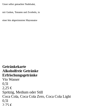
Unser selbst gemachter Nudelsalat,
mit Gurken, Tomaten und Zwiebeln, in
einer fein abgestimmten Mayonnaise
Getränkekarte
Alkoholfreie Getränke
Erfrischungsgetränke
Vio Wasser
0,5l
2,25 €
Spritzig, Medium oder Still
Coca Cola, Coca Cola Zero, Coca Cola Light
0,5l
2,75 €