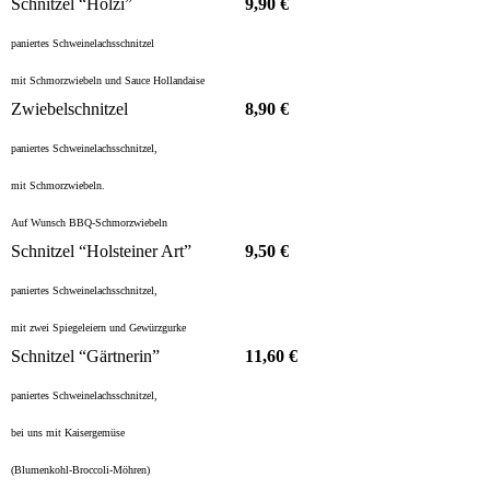
Schnitzel “Holzi”
9,90 €
paniertes Schweinelachsschnitzel
mit Schmorzwiebeln und Sauce Hollandaise
Zwiebelschnitzel
8,90 €
paniertes Schweinelachsschnitzel,
mit Schmorzwiebeln.
Auf Wunsch BBQ-Schmorzwiebeln
Schnitzel “Holsteiner Art”
9,50 €
paniertes Schweinelachsschnitzel,
mit zwei Spiegeleiern und Gewürzgurke
Schnitzel “Gärtnerin”
11,60 €
paniertes Schweinelachsschnitzel,
bei uns mit Kaisergemüse
(Blumenkohl-Broccoli-Möhren)