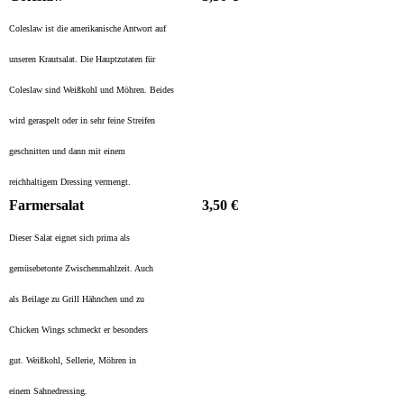
Coleslaw ist die amerikanische Antwort auf
unseren Krautsalat. Die Hauptzutaten für
Coleslaw sind Weißkohl und Möhren. Beides
wird geraspelt oder in sehr feine Streifen
geschnitten und dann mit einem
reichhaltigem Dressing vermengt.
Farmersalat
3,50 €
Dieser Salat eignet sich prima als
gemüsebetonte Zwischenmahlzeit. Auch
als Beilage zu Grill Hähnchen und zu
Chicken Wings schmeckt er besonders
gut. Weißkohl, Sellerie, Möhren in
einem Sahnedressing.