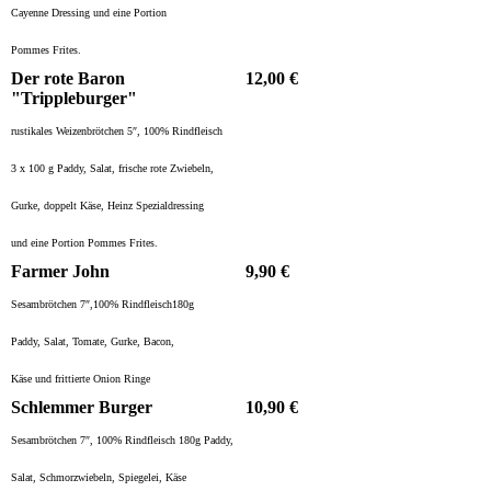
Cayenne Dressing und eine Portion
Pommes Frites.
Der rote Baron
12,00 €
"Trippleburger"
rustikales Weizenbrötchen 5″, 100% Rindfleisch
3 x 100 g Paddy, Salat, frische rote Zwiebeln,
Gurke, doppelt Käse, Heinz Spezialdressing
und eine Portion Pommes Frites.
Farmer John
9,90 €
Sesambrötchen 7″,100% Rindfleisch
180g
Paddy, Salat, Tomate, Gurke, Bacon,
Käse und frittierte Onion Ringe
Schlemmer Burger
10,90 €
Sesambrötchen 7″, 100% Rindfleisch 180g Paddy,
Salat, Schmorzwiebeln, Spiegelei, Käse