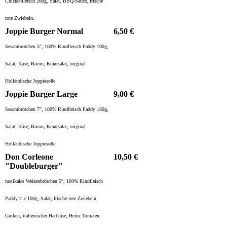
Chickenfleisch 200g, Salat, BBQ-Sauce, frische
rote Zwiebeln.
Joppie Burger Normal
6,50 €
Sesambrötchen 5″, 100% Rindfleisch Paddy 100g,
Salat, Käse, Bacon, Krautsalat, original
Holländische Joppiesoße
Joppie Burger Large
9,00 €
Sesambrötchen 7″, 100% Rindfleisch Paddy 180g,
Salat, Käse, Bacon, Krautsalat, original
Holländische Joppiesoße
Don Corleone
10,50 €
"Doubleburger"
rustikales Weizenbrötchen 5″, 100% Rindfleisch
Paddy 2 x 100g, Salat, frische rote Zwiebeln,
Gurken, italienischer Hartkäse, Heinz Tomaten